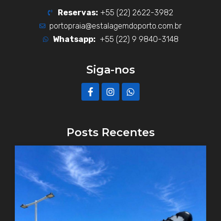
Reservas:
+55 (22) 2622-3982
portopraia@estalagemdoporto.com.br
Whatsapp:
+55 (22) 9 9840-3148
Siga-nos
F
I
W
a
n
h
c
s
a
e
t
t
b
a
s
o
g
a
Posts Recentes
o
r
p
k
a
p
-
m
f