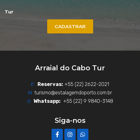
Tur
CADASTRAR
Arraial do Cabo Tur
Reservas:
+55 (22) 2622-2021
turismo@estalagemdoporto.com.br
Whatsapp:
+55 (22) 9 9840-3148
Siga-nos
F
I
W
a
n
h