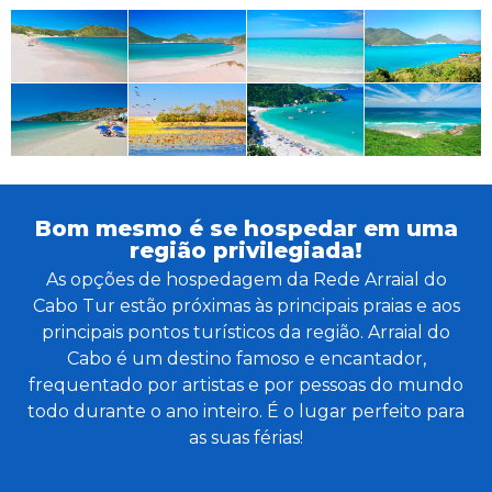
Bom mesmo é se hospedar em uma
região privilegiada!
As opções de hospedagem da Rede Arraial do
Cabo Tur estão próximas às principais praias e aos
principais pontos turísticos da região. Arraial do
Cabo é um destino famoso e encantador,
frequentado por artistas e por pessoas do mundo
todo durante o ano inteiro. É o lugar perfeito para
as suas férias!