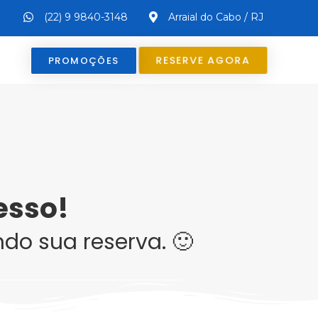
(22) 9 9840-3148
Arraial do Cabo / RJ
RESERVE AGORA
PROMOÇÕES
esso!
do sua reserva. 🙂