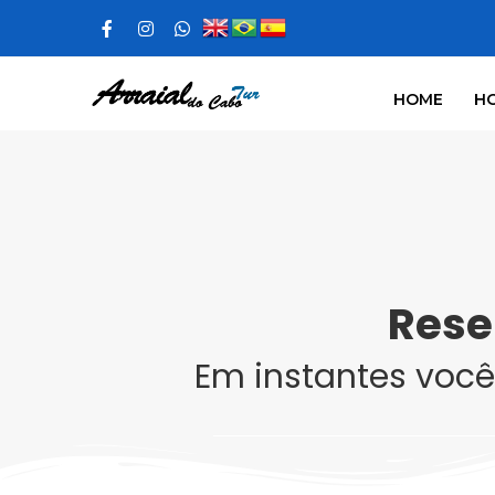
Ir
para
HOME
HO
o
conteúdo
Rese
Em instantes você