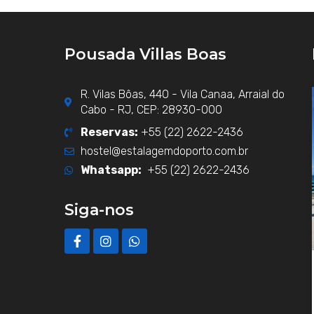
Pousada Villas Boas
R. Vilas Bôas, 440 - Vila Canaa, Arraial do
Cabo - RJ, CEP: 28930-000
Reservas:
+55 (22) 2622-2436
hostel@estalagemdoporto.com.br
Whatsapp:
+55 (22) 2622-2436
Siga-nos
F
I
W
a
n
h
c
s
a
e
t
t
b
a
s
o
g
a
o
r
p