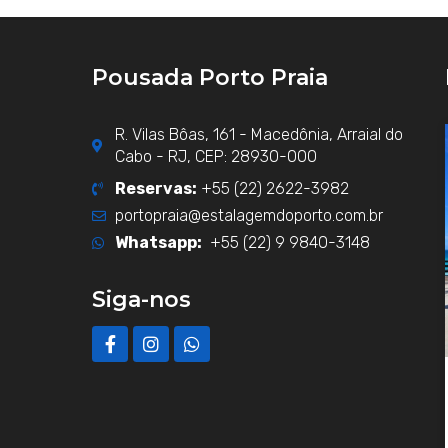
Pousada Porto Praia
R. Vilas Bôas, 161 - Macedônia, Arraial do
Cabo - RJ, CEP: 28930-000
Reservas:
+55 (22) 2622-3982
portopraia@estalagemdoporto.com.br
Whatsapp:
+55 (22) 9 9840-3148
Siga-nos
F
I
W
a
n
h
c
s
a
e
t
t
b
a
s
o
g
a
o
r
p