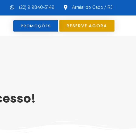
(22) 9 9840-3148
Arraial do Cabo / RJ
RESERVE AGORA
PROMOÇÕES
esso!