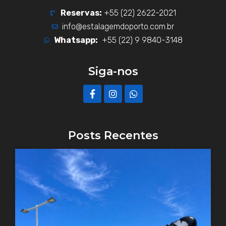
Reservas:
+55 (22) 2622-2021
info@estalagemdoporto.com.br
Whatsapp:
+55 (22) 9 9840-3148
Siga-nos
F
I
W
a
n
h
c
s
a
e
t
t
b
a
s
o
g
a
Posts Recentes
o
r
p
k
a
p
-
m
f