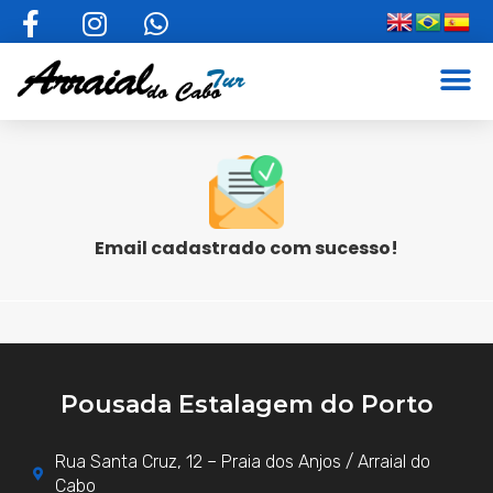
Ir
M
para
o
conteúdo
Email cadastrado com sucesso!
Pousada Estalagem do Porto
Rua Santa Cruz, 12 – Praia dos Anjos / Arraial do
Cabo