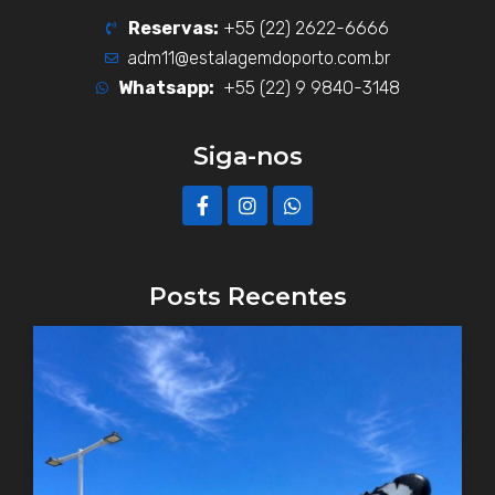
Reservas:
+55 (22) 2622-6666
adm11@estalagemdoporto.com.br
Whatsapp:
+55 (22) 9 9840-3148
Siga-nos
F
I
W
a
n
h
c
s
a
e
t
t
b
a
s
o
g
a
Posts Recentes
o
r
p
k
a
p
-
m
f